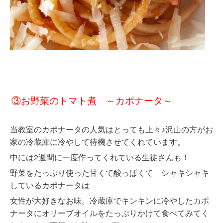
③お野菜のトマト煮 ～カポナータ～
当教室のカポナータの人気はとっても上々♪沢山の方がお
家の冷蔵庫に冷やして
待機させてくれています。
中には2週間に一度作ってくれている生徒さんも！
野菜をたっぷり使った
甘くて酸っぱくて シャキシャキ
しているカポナータは
女性が大好きなお味。冷蔵庫でキンキンに冷やしたカポ
ナー
タにオリーブオイルを
たっぷりかけて食べてみてく