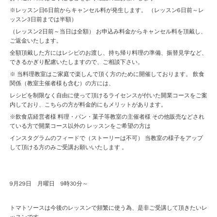
※レッスン日6日前からキャンセル料が発生します。 （レッスン6日前～レ
ッスン3日前までは半額）
（レッスン2日前～当日は全額） お申込み料金からキャンセル料を頂戴し、
ご返金いたします。
全額頂戴した方にはレシピのお渡し、持ち帰り料理の準備、振替見学など、
できるかぎり配慮いたしますので、ご相談下さい。
※ 当料理教室はご家庭で楽しんで頂く方のために開催しております。 飲食
関係（教室主催者様も含む）の方には、
レシピを制限なく自由に使って頂けるライセンスが付いた開業コースをご案
内しており、こちらの方が料金的にもメリットがあります。
※飲食店経営者様 料理・パン・菓子等教室の主催者様 その他販売などされ
ている方で開業コース以外の レッスンをご希望の方は
インスタグラムのフィードで（ストーリーは不可） 当教室の様子をアップ
して頂ける方のみご受講お願いいたします 。
9月29日 月曜日 9時30分～
トマトソースは今後のレッスンで頻繁に使う為、是非ご受講して頂きたいレ