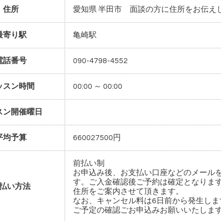
住所
愛知県 半田市 面談の方に住所をお伝え
最寄り駅
亀崎駅
電話番号
090-4798-4552
ッスン時間
00:00 ～ 00:00
スン開催曜日
平均予算
660027500円
前払い制
お申込み後、お支払い口座などのメール
す。ご入金確認後ご予約は確定となりま
払い方法
住所をご案内させて頂きます。
なお、キャンセル料は6日前から発生しま
ご予定の確認ごお申込みお願いいたしま