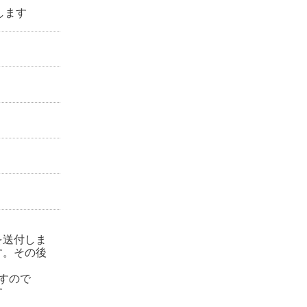
します
を送付しま
す。その後
すので
す